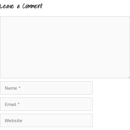
Leave a Comment
Comment
Name
Email
Website