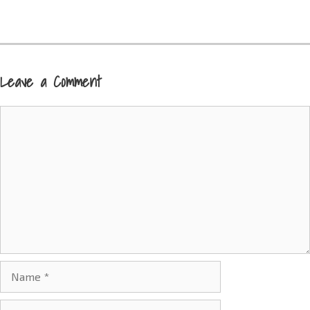
Leave a Comment
Comment
Name
Email