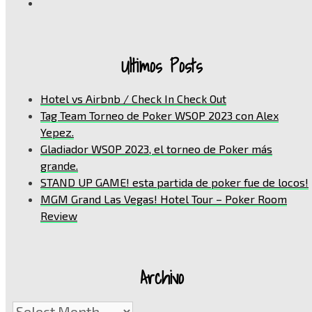
Ultimos Posts
Hotel vs Airbnb / Check In Check Out
Tag Team Torneo de Poker WSOP 2023 con Alex
Yepez.
Gladiador WSOP 2023, el torneo de Poker más
grande.
STAND UP GAME! esta partida de poker fue de locos!
MGM Grand Las Vegas! Hotel Tour – Poker Room
Review
Archivo
Archivo